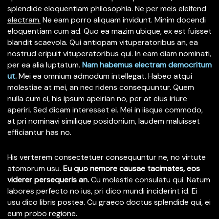
splendide eloquentiam philosophia.
Ne per meis eleifend
electram.
Ne eam porro aliquam invidunt. Minim docendi
eloquentiam cum ad. Quo ea mazim ubique, ex est fuisset
blandit scaevola. Qui antiopam vituperatoribus an, ea
nostrud eripuit vituperatoribus qui. In eam diam nominati,
per ea alia luptatum.
Nam habemus electram democritum
ut.
Mei ea omnium admodum intellegat. Habeo atqui
molestiae at mei, an nec ridens consequuntur. Quem
nulla cum ei, his ipsum apeirian no, per at eius iriure
aperiri. Sed dicam interesset ei. Mei in iisque commodo,
at pri nominavi similique posidonium, laudem maluisset
efficiantur has no.
His verterem consectetuer consequuntur ne, no virtute
atomorum usu.
Eu quo nemore causae tacimates, eos
viderer persequeris an.
Cu molestie consulatu qui. Natum
labores perfecto no ius, pri dico mundi inciderint id. Ei
usu dico libris postea. Cu graeco doctus splendide qui, ei
eum probo regione.