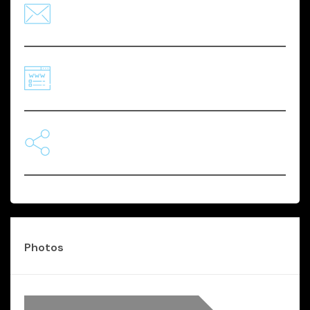
Email
speaker@gloriathemes.com
Website
https://gloriathemes.com/
Network
Photos