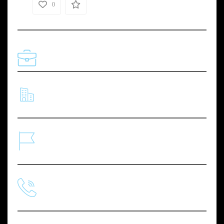
0
Profession
Ceo & Founder
Company
Logistics Inc.
Address
Walking Street, 39531, New York, United States
Phone
0674 987 665 9