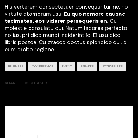
His verterem consectetuer consequuntur ne, no
virtute atomorum usu.
Eu quo nemore causae
tacimates, eos viderer persequeris an.
Cu
molestie consulatu qui. Natum labores perfecto
no ius, pri dico mundi inciderint id. Ei usu dico
libris postea. Cu graeco doctus splendide qui, ei
eum probo regione.
BUSINESS
CONFERENCE
EVENT
SPEAKER
STORYTELLER
SHARE THIS SPEAKER
Speaker Details