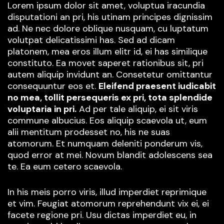
Lorem ipsum dolor sit amet, voluptua iracundia
disputationi an pri, his utinam principes dignissim
ad. Ne nec dolore oblique nusquam, cu luptatum
volutpat delicatissimi has. Sed ad dicam
platonem, mea eros illum elitr id, ei has similique
constituto. Ea movet saperet rationibus sit, pri
autem aliquip invidunt an. Consetetur omittantur
consequuntur eos et.
Eleifend praesent iudicabit
no mea, tollit persequeris ex pri, tota splendide
voluptaria in pri.
Ad per tale aliquip, ei sit viris
commune albucius. Eos aliquip scaevola ut, eum
alii mentitum prodesset no, his ne suas
atomorum. Et numquam deleniti ponderum vis,
quod error at mei. Novum blandit adolescens sea
te. Ea eum cetero scaevola.
In his meis porro viris, illud imperdiet reprimique
et vim. Feugiat atomorum reprehendunt vix ei, ei
facete regione pri. Usu dictas imperdiet eu, in