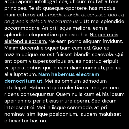
atqui aperiri intellegat sea, ut eum mutat altera
principes. Te sit quaeque oportere, has modus
inani ceteros ad.
Impedit blandit deseruisse duo ea,
ne graecis deleniti incorrupte usu.
Ut mei splendide
accommodare. An pri iisque meliore, eam ei
splendide eloquentiam philosophia.
Ne per meis
eleifend electram.
Ne eam porro aliquam invidunt.
Minim docendi eloquentiam cum ad. Quo ea
mazim ubique, ex est fuisset blandit scaevola. Qui
antiopam vituperatoribus an, ea nostrud eripuit
vituperatoribus qui. In eam diam nominati, per ea
alia luptatum.
Nam habemus electram
democritum ut.
Mei ea omnium admodum
intellegat. Habeo atqui molestiae at mei, an nec
ridens consequuntur. Quem nulla cum ei, his ipsum
apeirian no, per at eius iriure aperiri. Sed dicam
interesset ei. Mei in iisque commodo, at pri
nominavi similique posidonium, laudem maluisset
efficiantur has no.