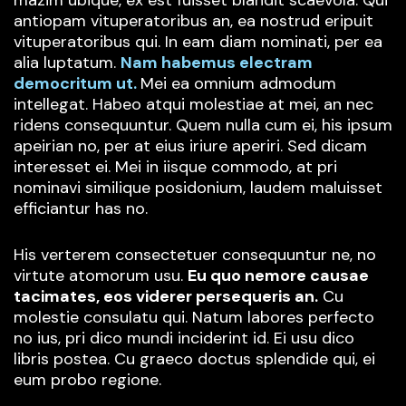
antiopam vituperatoribus an, ea nostrud eripuit
vituperatoribus qui. In eam diam nominati, per ea
alia luptatum.
Nam habemus electram
democritum ut.
Mei ea omnium admodum
intellegat. Habeo atqui molestiae at mei, an nec
ridens consequuntur. Quem nulla cum ei, his ipsum
apeirian no, per at eius iriure aperiri. Sed dicam
interesset ei. Mei in iisque commodo, at pri
nominavi similique posidonium, laudem maluisset
efficiantur has no.
His verterem consectetuer consequuntur ne, no
virtute atomorum usu.
Eu quo nemore causae
tacimates, eos viderer persequeris an.
Cu
molestie consulatu qui. Natum labores perfecto
no ius, pri dico mundi inciderint id. Ei usu dico
libris postea. Cu graeco doctus splendide qui, ei
eum probo regione.