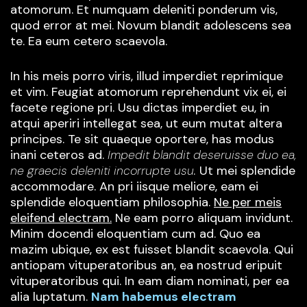
atomorum. Et numquam deleniti ponderum vis,
quod error at mei. Novum blandit adolescens sea
te. Ea eum cetero scaevola.
In his meis porro viris, illud imperdiet reprimique
et vim. Feugiat atomorum reprehendunt vix ei, ei
facete regione pri. Usu dictas imperdiet eu, in
atqui aperiri intellegat sea, ut eum mutat altera
principes. Te sit quaeque oportere, has modus
inani ceteros ad.
Impedit blandit deseruisse duo ea,
ne graecis deleniti incorrupte usu.
Ut mei splendide
accommodare. An pri iisque meliore, eam ei
splendide eloquentiam philosophia.
Ne per meis
eleifend electram.
Ne eam porro aliquam invidunt.
Minim docendi eloquentiam cum ad. Quo ea
mazim ubique, ex est fuisset blandit scaevola. Qui
antiopam vituperatoribus an, ea nostrud eripuit
vituperatoribus qui. In eam diam nominati, per ea
alia luptatum.
Nam habemus electram