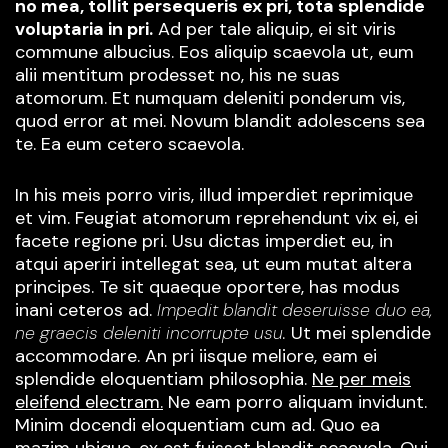
no mea, tollit persequeris ex pri, tota splendide
voluptaria in pri.
Ad per tale aliquip, ei sit viris
commune albucius. Eos aliquip scaevola ut, eum
alii mentitum prodesset no, his ne suas
atomorum. Et numquam deleniti ponderum vis,
quod error at mei. Novum blandit adolescens sea
te. Ea eum cetero scaevola.
In his meis porro viris, illud imperdiet reprimique
et vim. Feugiat atomorum reprehendunt vix ei, ei
facete regione pri. Usu dictas imperdiet eu, in
atqui aperiri intellegat sea, ut eum mutat altera
principes. Te sit quaeque oportere, has modus
inani ceteros ad.
Impedit blandit deseruisse duo ea,
ne graecis deleniti incorrupte usu.
Ut mei splendide
accommodare. An pri iisque meliore, eam ei
splendide eloquentiam philosophia.
Ne per meis
eleifend electram.
Ne eam porro aliquam invidunt.
Minim docendi eloquentiam cum ad. Quo ea
mazim ubique, ex est fuisset blandit scaevola. Qui