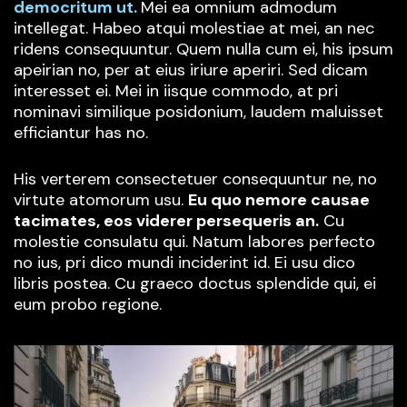
democritum ut.
Mei ea omnium admodum
intellegat. Habeo atqui molestiae at mei, an nec
ridens consequuntur. Quem nulla cum ei, his ipsum
apeirian no, per at eius iriure aperiri. Sed dicam
interesset ei. Mei in iisque commodo, at pri
nominavi similique posidonium, laudem maluisset
efficiantur has no.
His verterem consectetuer consequuntur ne, no
virtute atomorum usu.
Eu quo nemore causae
tacimates, eos viderer persequeris an.
Cu
molestie consulatu qui. Natum labores perfecto
no ius, pri dico mundi inciderint id. Ei usu dico
libris postea. Cu graeco doctus splendide qui, ei
eum probo regione.