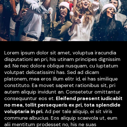
Lorem ipsum dolor sit amet, voluptua iracundia
disputationi an pri, his utinam principes dignissim
ad. Ne nec dolore oblique nusquam, cu luptatum
volutpat delicatissimi has. Sed ad dicam
platonem, mea eros illum elitr id, ei has similique
constituto. Ea movet saperet rationibus sit, pri
autem aliquip invidunt an. Consetetur omittantur
consequuntur eos et.
Eleifend praesent iudicabit
no mea, tollit persequeris ex pri, tota splendide
voluptaria in pri.
Ad per tale aliquip, ei sit viris
commune albucius. Eos aliquip scaevola ut, eum
alii mentitum prodesset no, his ne suas